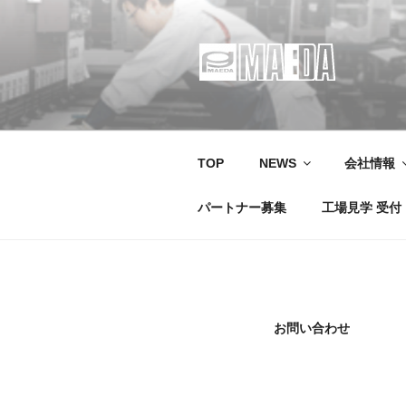
コ
ン
テ
ン
ツ
MAEDA
株式会社マエダ 鋼製建具・装
へ
ス
キ
TOP
NEWS
会社情報
ッ
プ
パートナー募集
工場見学 受付
お問い合わせ