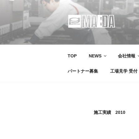
コ
ン
テ
ン
ツ
MAEDA
株式会社マエダ 鋼製建具・装
へ
ス
キ
TOP
NEWS
会社情報
ッ
プ
パートナー募集
工場見学 受付
施工実績 2010