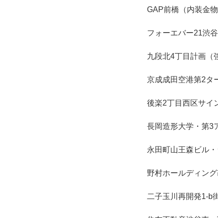
GAP前橋（内装金
フォーエバー21渋
九段北4丁目計画（
京成成田空港第2タ
後楽2丁目西区サイ
長岡造形大学・第3
永田町山王森ビル・
野村ホールディング
二子玉川再開発1-