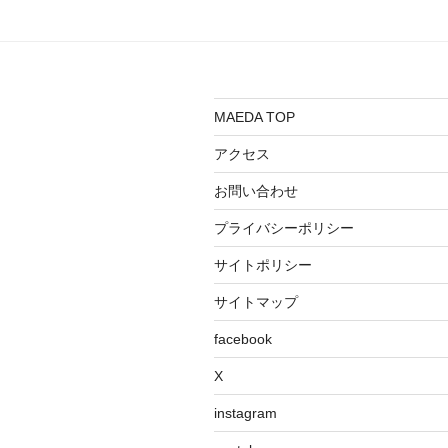
私たちの会場はミラノの中心部
位置する17世紀に建てられた歴
MoscaPartner
MAEDA TOP
的建造物の「リッタ宮（Palazz
video @francescomand
アクセス
Litta）」でした。バロック様式
私たちの会場はミラノの中心部
建築が特徴で、貴族が住んでい
お問い合わせ
位置する17世紀に建てられた歴
豪華な装飾と洗練されたデザイ
的建造物の「リッタ宮（Palazz
は現在でも訪れる人々を魅了し
プライバシーポリシー
Litta）」でした。バロック様式
います。文化的なイベントや展
サイトポリシー
建築が特徴で、貴族が住んでい
会の会場としても利用されてい
豪華な装飾と洗練されたデザイ
て、特にミラノデザインウィー
サイトマップ
は現在でも訪れる人々を魅了し
では重要な会場になっています
facebook
います。文化的なイベントや展
そんな素晴らしい会場に出展す
会の会場としても利用されてい
ことができました。
X
て、特にミラノデザインウィー
instagram
では重要な会場になっています
そんな素晴らしい会場に出展す