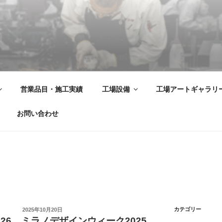
飾金物製品・強化ガラス製品・装飾アクリル製品・サイン の 
営業品目・施工実績
工場設備
工場アートギャラリ
お問い合わせ
投
カテゴリー
2025年10月20日
稿
26
ミラノデザインウィーク2025