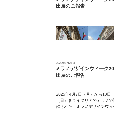
日:
出展のご報告
投
2025年5月21日
稿
ミラノデザインウィーク20
日:
出展のご報告
2025年4月7日（月）から13日
（日）までイタリアのミラノで
催された「
ミラノデザインウィ
ク2025
」に、川口市の金属加工