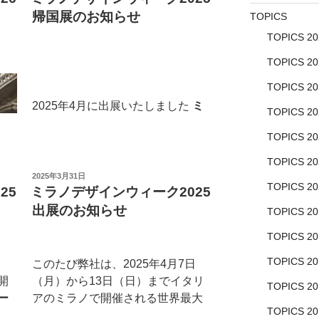
日:
帰国展のお知らせ
TOPICS
TOPICS 20
TOPICS 20
TOPICS 20
2025年4月に出展いたしました
ミ
TOPICS 20
ラノデザインウィーク 2025
にお
TOPICS 20
ける展示を再現する「帰国展」を
開催する運びとなりました。
TOPICS 20
投
2025年3月31日
TOPICS 20
稿
25
ミラノデザインウィーク2025
2025年4月7日（月）から13日
日:
（日）までイタリアのミラノで開
出展のお知らせ
TOPICS 20
催されたミラノデザインウィーク
TOPICS 20
2025に、川口市の金属加工業5社
が連携するプロジェクトチーム
TOPICS 20
このたび弊社は、2025年4月7日
「BASE TIMES kawaguchi」とし
開
（月）から13日（日）までイタリ
TOPICS 20
て出展しました。来場者数は初出
ー
アのミラノで開催される世界最大
展の私たちにとって大盛況といえ
TOPICS 20
業
のデザインイベント「
ミラノデザ