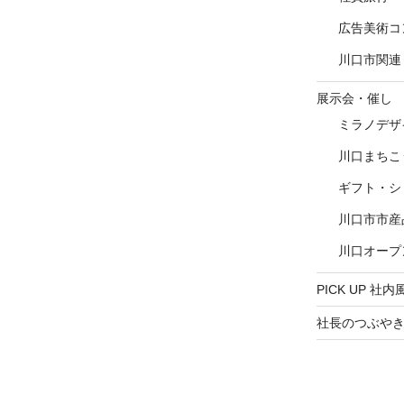
ザ
体
の
広告美術コ
歴
具
川口市関連
リ
イ
ン
い
展示会・催し
は
体
ミラノデザ
る
歴
リ
川口まちこ
デザイナーの石田 和人（共立女子
ン
ギフト・シ
大学 建築・デザイン学部教授）と
は
る
コラボレーションし、日本の日常
る
川口市市産
開催概要
ポルタ
にある普段美から着想した
川口オープ
の
「Kawaguch-air」を制作いたしま
した。雨上がりの水たまり、夕立
PICK UP 社内
・会期：2025年10月23日（木）〜
の雨模様、折り紙や建具の繊細な
26日（日）11:00〜19:00
社長のつぶや
ラインなど、川口市の町工場の技
・会場：
TIERS GALLERY
〒
術力で表現した金属製のチェアシ
150-0001 東京都渋谷区神宮前5-7-
リーズを発表いたします。
12
（東京メトロ「表参道駅」A1出口