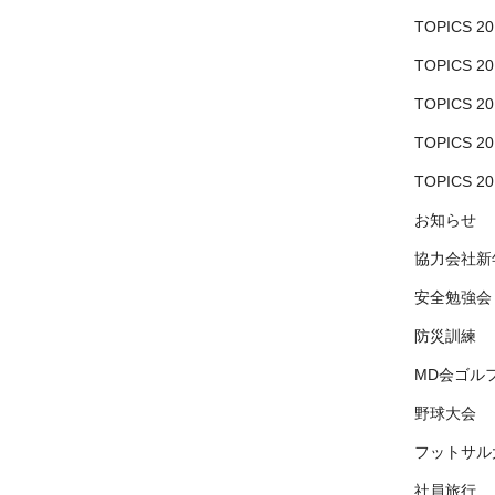
る26,000人以上となりました。多
ーム
インウィーク2025
」に、川口市の
TOPICS 20
くの称賛をいただいたインスタレ
とし
金属加工業5社が連携するプロジェ
イタ
TOPICS 20
ーションと、「Kawaguch-air」シ
出
クトチーム「BASE TIMES
ラ
リーズの椅子や時計をご高覧いた
え
kawaguchi」として出展いたしま
、川
TOPICS 20
だけます。実際に作品に触れ、川
す。
るプ
TOPICS 20
口のものづくりの力をご体感いた
ES
だければ幸いです。
TOPICS 20
お知らせ
約
協力会社新
は
安全勉強会
世
防災訓練
MD会ゴル
は
ザ
野球大会
の
具
世
フットサル
イ
社員旅行
い