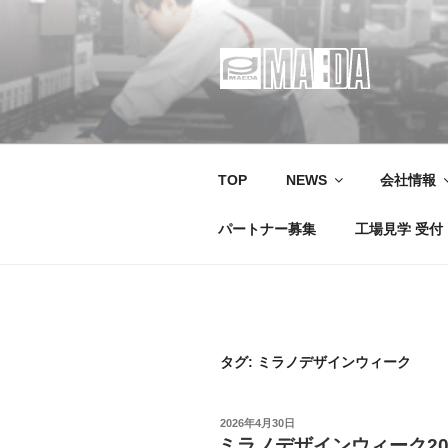
コ
ン
テ
ン
ツ
MAEDA
株式会社マエダ 鋼製建具・装
へ
ス
キ
TOP
NEWS
会社情報
ッ
プ
パートナー募集
工場見学 受付
タグ:
ミラノデザインウィーク
投
2026年4月30日
稿
ミラノデザインウィーク20