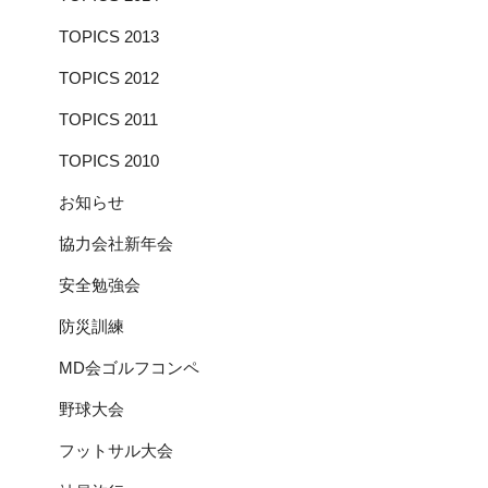
最後に平成28年度のスローガンである「健康と安全チェ
最後に平成26年度のスローガンである「思い込みいつも
TOPICS 2013
ックが作業の基本 しっかり守ってゼロ災害」を全員で
の動きに隠れた危険見つめ直そう職場の安全」を全員で
唱和して閉会しました。
唱和して閉会しました。
TOPICS 2012
TOPICS 2011
TOPICS 2010
お知らせ
協力会社新年会
安全勉強会
防災訓練
MD会ゴルフコンペ
野球大会
フットサル大会