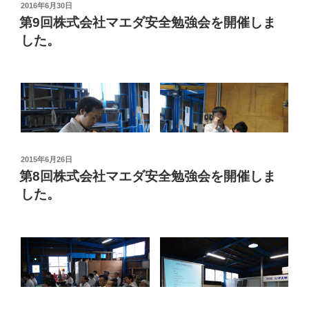
投
2016年6月30日
稿
第9回株式会社マエダ安全勉強会を開催しま
日:
今年は高齢化がテーマとなり「みんなで進める高齢化へ
した。
の対応」のDVDを鑑賞しました。
高齢化に伴う身体能力の低下を自覚することから始ま
り、若者も含めた職場全体の問題であることを理解し、
それに対応する環境の改善が必要ということと、普段か
らの体づくりも大切であるということ、などを勉強しま
した。
投
2015年6月26日
稿
第8回株式会社マエダ安全勉強会を開催しま
最後に2019年度の全国安全週間スローガンである「新た
日:
今年は高齢化がテーマとなり「みんなで進める高齢化へ
した。
な時代にPDCA みんなで築こう ゼロ災職場」を全員で唱
の対応」のDVDを鑑賞しました。
和して閉会しました。
高齢化に伴う身体能力の低下を自覚することから始ま
り、若者も含めた職場全体の問題であることを理解し、
今年は、メンタルヘルス、ストレスコントロールについ
それに対応する環境の改善が必要ということと、普段か
てがテーマとなりました。
らの体づくりも大切であるということ、などを勉強しま
した。