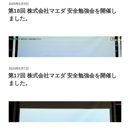
投
2025年6月9日
稿
第18回 株式会社マエダ 安全勉強会を開催し
日:
ました。
安全勉強会2026 01
今年は弊社産業医の加藤先生に健康診断やメタボリック
シンドローム、生活習慣病についてご講話いただきまし
た。
投
2024年6月7日
稿
第17回 株式会社マエダ 安全勉強会を開催し
日:
ました。
今年は、弊社産業医の加藤先生に「アンガーマネジメン
生活習慣病は自覚症状が少ない一方で、さまざまな重大
ト」についての講話をしていただきました。
疾患のリスク要因となること、また健康維持のためには
適切な睡眠、バランスの良い食事、適度な運動、禁煙が