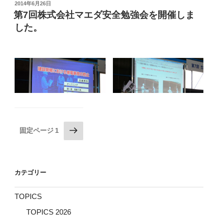
労働者の疲労蓄積度がわかる自己診断で、今の自分のス
投
2014年6月26日
稿
トレスがどれくらいあるかをチェックし、ストレスとの
第7回株式会社マエダ安全勉強会を開催しま
最後に2019年度の全国安全週間スローガンである「新た
日:
付き合い方や対処法などを勉強しました。
した。
な時代にPDCA みんなで築こう ゼロ災職場」を全員で唱
和して閉会しました。
最後に平成29年度の全国安全週間スローガンである「組
織で進める安全管理 みんなで取り組む安全活動 未来
へつなげよう安全文化」を全員で唱和して閉会しまし
た。
投
次
固定ページ
1
の
稿
ペ
の
ー
ペ
カテゴリー
ジ
ー
ジ
TOPICS
送
TOPICS 2026