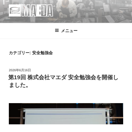
コ
ン
テ
MAEDA
株式会社マエダ 鋼製建具・装飾金物製品・強化ガラス製品・装飾アク
ン
リル製品・サイン の 設計・デザイン・製作・施工
メニュー
ツ
へ
ス
キ
カテゴリー:
安全勉強会
ッ
プ
投
2026年6月16日
稿
第19回 株式会社マエダ 安全勉強会を開催し
日:
ました。