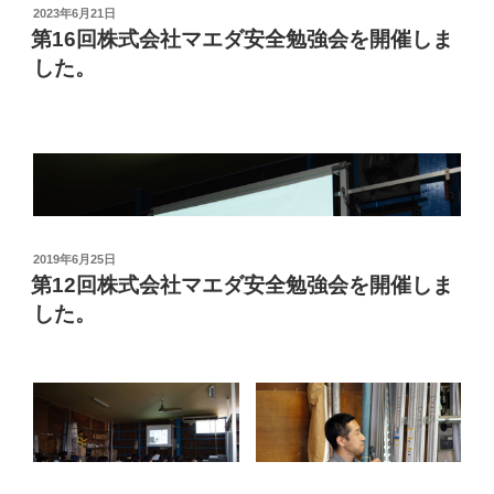
投
2023年6月21日
アンガーマネジメントとは「怒りと上手に付き合う技
重要であることを改めて学ぶ機会となりました。
稿
第16回株式会社マエダ安全勉強会を開催しま
術」。
日:
した。
講話の後には、社員全員で安全スローガンを唱和し、安
怒りをなくすのではなく、「怒らなくていいことに怒ら
全意識の向上を図りました。
ない」「怒るべきときには上手に怒る」ためのスキルを
今後も安全と健康を第一に、より良い職場環境づくりに
学びました。
今年は、弊社産業医の加藤先生に「ストレスマネジメン
努めてまいります。
ト」についての講話をしていただきました。
最後に2025年度の全国安全週間スローガンである「多様
な仲間と 築く安全 未来の職場」を全員で唱和して閉
会しました。
投
2019年6月25日
ストレスに対する心と体の反応と行動を知ることから始
稿
第12回株式会社マエダ安全勉強会を開催しま
まり、セルフケアの重要性であること、睡眠、食事、運
日:
した。
動の大切さや、心と体を休める方法を学びました。
最後に2024年度の全国安全週間スローガンである「危険
に気付くあなたの目 そして摘み取る危険の芽 みんな
第16回株式会社マエダ安全勉強会
で築く職場の安全」を全員で唱和して閉会しました。
リアル開催としては４年ぶりに、安全勉強会を開催しま
した。コロナ禍では感染拡大を防止するため、リアル開