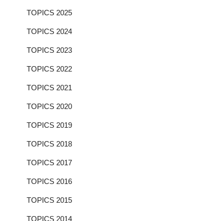
り
平成26年6月から1年間の事故報告として現場事故1件、工
TOPICS 2025
場事故3件が報告されました。続いてクイズを交えたDVD
を鑑賞し、熱中症についての知識、予防対策を再確認し
TOPICS 2024
ました。
TOPICS 2023
最後に平成27年度のスローガンである「慣れた職場に落
TOPICS 2022
とし穴 初心に返ってゼロ災害」を全員で唱和して閉会し
ました。
TOPICS 2021
今年は、情報セキュリティSNSの取り扱い、社内に潜む
TOPICS 2020
ヒヤリハット、社会保険加入の重要性についてがテーマ
第７回株式会社マエダ安全勉強会を例年通り協力業者様
となりました。
TOPICS 2019
にも参加いただき開催しました。
TOPICS 2018
SNSの取り扱いについては、内容によって会社としての
平成25年6月から1年間の事故報告として現場事故報告が3
責任が問われる重大な事態になることを周知しました。
件報告されました。続いて感電事故についての確認をお
TOPICS 2017
社内のヒヤリハットについてはクイズ形式をとって勉強
こない、感電に関するクイズを出題して全員で回答しま
TOPICS 2016
しました。社会保険加入の重要性については、保険に加
した。締めくくりに「建設現場における感電事故防止」
入していない業者は現場に入場することができないなど
がテーマのDVDを鑑賞し、感電事故の恐ろしさを再確認
TOPICS 2015
の確認をしました。
しました。
TOPICS 2014