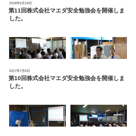
催は中止しWeb配信で開催していました。
投
2018年6月19日
稿
第11回株式会社マエダ安全勉強会を開催しま
日:
久しぶりのリアル開催のテーマは「人間工学的要因によ
した。
るヒューマンエラーと防止策」でした。
・先入観 ・見落とし ・判断ミス ・注意力の低
下 ・手抜き
人間の脳の錯覚により引き起こされるエラーもあること
投
2017年7月6日
を確認でき、人間はミスをする生き物という事を再認識
稿
第10回株式会社マエダ安全勉強会を開催しま
しました。
日:
した。
ヒューマンエラーを抑えるべく勉強した内容を各部署で
実行していきたいと思います。
最後に2023年度の全国安全週間スローガンである「高め
る意識と安全行動 築こうみんなの ゼロ災職場」を全員
で唱和して閉会しました。