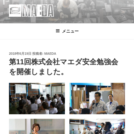
コ
ン
テ
MAEDA
株式会社マエダ 鋼製建具・装飾金物製品・強化ガラス製品・装飾アク
ン
リル製品・サイン の 設計・デザイン・製作・施工
メニュー
ツ
へ
ス
キ
投
2018年6月19日
投稿者:
MAEDA
稿
第11回株式会社マエダ安全勉強会
ッ
日:
プ
を開催しました。