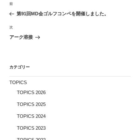
投
前
前
稿
の
第91回MD会ゴルフコンペを開催しました。
ナ
投
ビ
稿
次
次
ゲ
の
アーク溶接
投
ー
稿
シ
ョ
カテゴリー
ン
TOPICS
TOPICS 2026
TOPICS 2025
TOPICS 2024
TOPICS 2023
TOPICS 2022