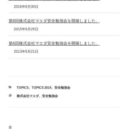
2016年6月30日
第8回株式会社マエダ安全勉強会を開催しました。
2015年6月26日
第6回株式会社マエダ安全勉強会を開催しました。
2013年6月21日
カ
TOPICS
、
TOPICS 2014
、
安全勉強会
テ
タ
株式会社マエダ
、
安全勉強会
ゴ
グ
リ
ー
投
前
前