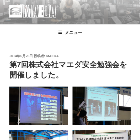
コ
ン
テ
MAEDA
株式会社マエダ 鋼製建具・装飾金物製品・強化ガラス製品・装飾アク
ン
リル製品・サイン の 設計・デザイン・製作・施工
メニュー
ツ
へ
ス
キ
投
2014年6月26日
投稿者:
MAEDA
稿
第7回株式会社マエダ安全勉強会を
ッ
日:
プ
開催しました。