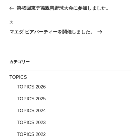
稿
の
第45回東デ協親善野球大会に参加しました。
ナ
投
ビ
稿
次
次
ゲ
の
マエダ ビアパーティーを開催しました。
投
ー
稿
シ
ョ
カテゴリー
ン
TOPICS
TOPICS 2026
TOPICS 2025
TOPICS 2024
TOPICS 2023
TOPICS 2022