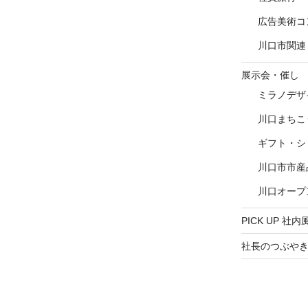
マ
広告美術コ
川口市関連
 桜
展示会・催し
】は、
ミラノデザ
川口まちこ
ギフト・シ
川口まちこうば芸術祭2023 会場
川口市市産
研
カケ
川口オープ
al
でし
PICK UP 社内
社長のつぶや
」
の認
川口まちこうば芸術祭2023 会場
ま