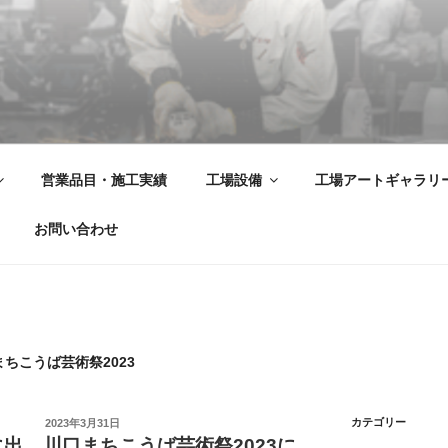
飾金物製品・強化ガラス製品・装飾アクリル製品・サイン の 
営業品目・施工実績
工場設備
工場アートギャラリ
お問い合わせ
ちこうば芸術祭2023
投
カテゴリー
2023年3月31日
稿
に出
川口まちこうば芸術祭2023に