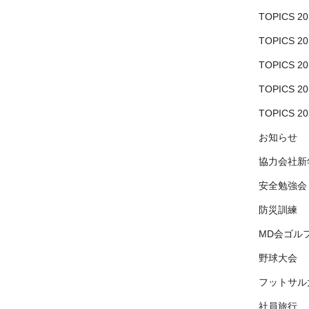
（水）〜3月12日（日）で開催され
こうば
TOPICS 20
ました。
ス
TOPICS 20
展
金属加工がメインである川口の町
TOPICS 20
ま
工場5社（
栗原精機
、
かねよし
、
新
光ステンレス研磨
、
フジテック
、
TOPICS 20
マエダ
）とクリエーターがコラボ
TOPICS 20
レーションし、町工場の技術とデ
催さ
ザインを融合させて開発した新し
お知らせ
が
い製品・作品を展示し、業界へは
協力会社新
もちろん、普段町工場と繋がりに
くい一般の方々にも向けて、見
安全勉強会
ま
て・触って・体験して ものづくり
防災訓練
山の
の魅力を楽しんでもらうイベント
です。
MD会ゴル
野球大会
開催中は沢山の方々にお越しいた
黒猫
だき、来場者数は昨年の約2倍の約
フットサル
ン
2,500人でした。
社員旅行