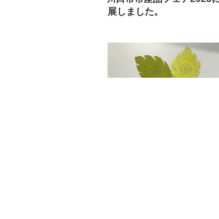
日:
展しました。
川口市市産品フェア2023 川口まちこう
術祭ブース 爽葉・黒猫・桜
川口市市産品フェア
川口市市産品フ