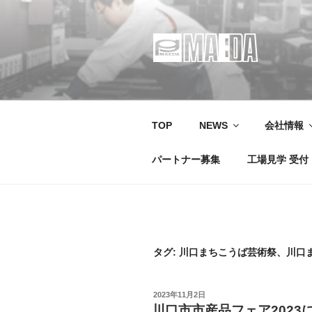
コ
ン
テ
ン
ツ
MAEDA
株式会社マエダ 鋼製建具・装
へ
ス
キ
TOP
NEWS
会社情報
ッ
プ
パートナー募集
工場見学 受付
タグ:
川口まちこうば芸術祭、川口ま
投
2023年11月2日
稿
川口市市産品フェア2023