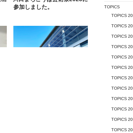
日:
参加しました。
TOPICS
TOPICS 20
TOPICS 20
TOPICS 20
TOPICS 20
TOPICS 20
TOPICS 20
TOPICS 20
ば芸
川口まちこうば芸術祭2023
TOPICS 20
「川口まちこうば芸術祭2023 -ア
TOPICS 20
ートと町工場が交差したミチとコ
TOPICS 20
トとモノ- 」は、川口商工会議所主
催で川口市立アートギャラリー・
TOPICS 20
アトリアにて2023年3月8日
TOPICS 20
ェア