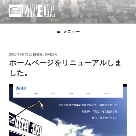
コ
ン
テ
MAEDA
株式会社マエダ 鋼製建具・装飾金物製品・強化ガラス製品・装飾アク
ン
リル製品・サイン の 設計・デザイン・製作・施工
メニュー
ツ
へ
ス
キ
投
2018年6月30日
投稿者:
MAEDA
稿
ホームページをリニューアルしま
ッ
日:
プ
した。