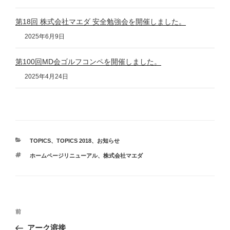
第18回 株式会社マエダ 安全勉強会を開催しました。
2025年6月9日
第100回MD会ゴルフコンペを開催しました。
2025年4月24日
カ
TOPICS
、
TOPICS 2018
、
お知らせ
テ
タ
ホームページリニューアル
、
株式会社マエダ
ゴ
グ
リ
ー
投
前
前
稿
の
アーク溶接