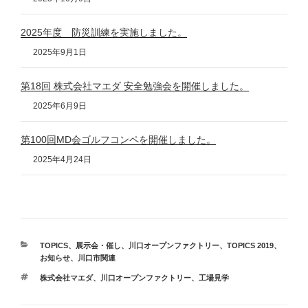
2025年度 防災訓練を実施しました。
2025年9月1日
第18回 株式会社マエダ 安全勉強会を開催しました。
2025年6月9日
第100回MD会ゴルフコンペを開催しました。
2025年4月24日
カ
TOPICS
、
展示会・催し
、
川口オープンファクトリー
、
TOPICS 2019
、
テ
お知らせ
、
川口市関連
ゴ
タ
株式会社マエダ
、
川口オープンファクトリー
、
工場見学
リ
グ
ー