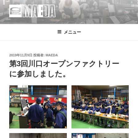
コ
ン
テ
MAEDA
株式会社マエダ 鋼製建具・装飾金物製品・強化ガラス製品・装飾アク
ン
リル製品・サイン の 設計・デザイン・製作・施工
メニュー
ツ
へ
ス
キ
投
2019年11月9日
投稿者:
MAEDA
稿
第3回川口オープンファクトリー
ッ
日:
プ
に参加しました。