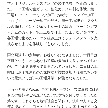
学とオリジナルペンスタンドの製作体験」を企画しまし
た。ドア工場で生ガラス、強化ガラスを割る体験。第一
工場1Fで、シャーリング加工（切断）、ベンダー加工
（曲げ）、レーザー加工の見学。第一工場2Fで、アクリ
ルの曲げ、インクジェットシートの出力、マーキングフ
ィルムのカット。第三工場で仕上げ加工。などを見学し
各工場で集めたパーツを組み上げてフォトスタンドを完
成させるまでを体験してもらいました。
両企画沢山の参加者にお越しいただきました。一日目は
平日ということもありお子様の参加はありませんでした
が、皆さま興味津々で見学されていました。二日目の土
曜日はお子様連れのご家族など複数参加され和気あいあ
いと元気いっぱいの工場見学・体験となりました。
ぐるっとモノWaza、事前予約オープン、共に最後には皆
さまの笑顔やご満足いただいた表情を見てホッとした次
第です。これからも地域社会と関わり、沢山の方々と交
流を深めて、川口市の「ものづくり」を盛り上げていき