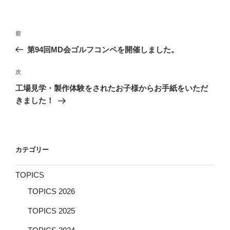
投
前
前
稿
の
第94回MD会ゴルフコンペを開催しました。
ナ
投
ビ
稿
次
次
ゲ
の
工場見学・製作体験をされたお子様からお手紙をいただ
投
ー
きました！
稿
シ
ョ
ン
カテゴリー
TOPICS
TOPICS 2026
TOPICS 2025