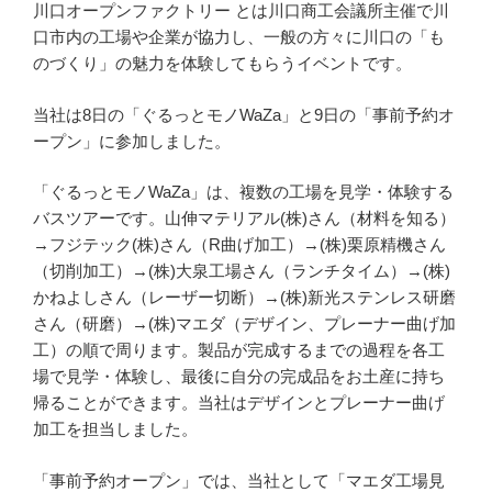
川口オープンファクトリー とは川口商工会議所主催で川
口市内の工場や企業が協力し、一般の方々に川口の「も
のづくり」の魅力を体験してもらうイベントです。
当社は8日の「ぐるっとモノWaZa」と9日の「事前予約オ
ープン」に参加しました。
「ぐるっとモノWaZa」は、複数の工場を見学・体験する
バスツアーです。山伸マテリアル(株)さん（材料を知る）
→フジテック(株)さん（R曲げ加工）→(株)栗原精機さん
（切削加工）→(株)大泉工場さん（ランチタイム）→(株)
かねよしさん（レーザー切断）→(株)新光ステンレス研磨
さん（研磨）→(株)マエダ（デザイン、プレーナー曲げ加
工）の順で周ります。製品が完成するまでの過程を各工
場で見学・体験し、最後に自分の完成品をお土産に持ち
帰ることができます。当社はデザインとプレーナー曲げ
加工を担当しました。
「事前予約オープン」では、当社として「マエダ工場見