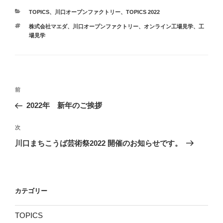
カ
TOPICS
、
川口オープンファクトリー
、
TOPICS 2022
テ
タ
株式会社マエダ
、
川口オープンファクトリー、オンライン工場見学、工
ゴ
グ
場見学
リ
ー
投
前
前
稿
の
2022年 新年のご挨拶
ナ
投
ビ
稿
次
次
ゲ
の
川口まちこうば芸術祭2022 開催のお知らせです。
投
ー
稿
シ
ョ
カテゴリー
ン
TOPICS