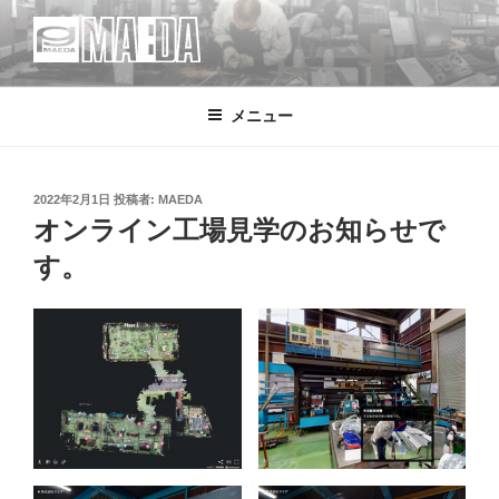
コ
ン
テ
MAEDA
株式会社マエダ 鋼製建具・装飾金物製品・強化ガラス製品・装飾アク
ン
リル製品・サイン の 設計・デザイン・製作・施工
メニュー
ツ
へ
ス
キ
投
2022年2月1日
投稿者:
MAEDA
稿
オンライン工場見学のお知らせで
ッ
日:
プ
す。