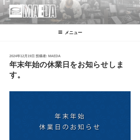
コ
ン
テ
MAEDA
株式会社マエダ 鋼製建具・装飾金物製品・強化ガラス製品・装飾アク
ン
リル製品・サイン の 設計・デザイン・製作・施工
メニュー
ツ
へ
ス
キ
投
2024年12月19日
投稿者:
MAEDA
稿
年末年始の休業日をお知らせしま
ッ
日:
プ
す。