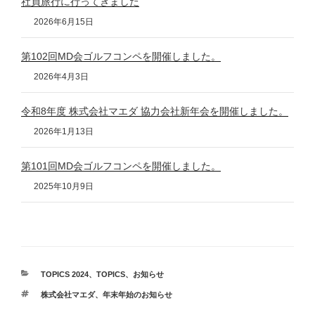
社員旅行に行ってきました
2026年6月15日
第102回MD会ゴルフコンペを開催しました。
2026年4月3日
令和8年度 株式会社マエダ 協力会社新年会を開催しました。
2026年1月13日
第101回MD会ゴルフコンペを開催しました。
2025年10月9日
カ
TOPICS 2024
、
TOPICS
、
お知らせ
テ
タ
株式会社マエダ
、
年末年始のお知らせ
ゴ
グ
リ