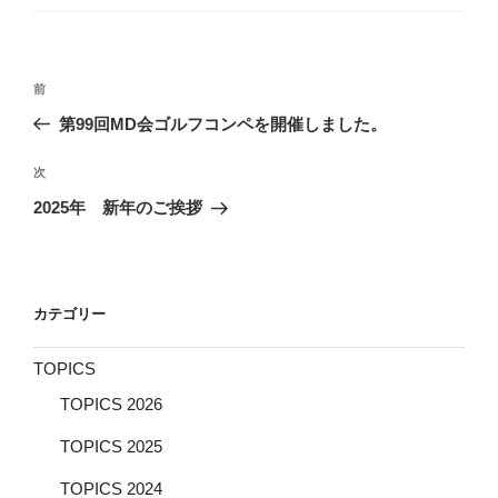
ー
投
前
前
稿
の
第99回MD会ゴルフコンペを開催しました。
ナ
投
ビ
稿
次
次
ゲ
の
2025年 新年のご挨拶
投
ー
稿
シ
ョ
カテゴリー
ン
TOPICS
TOPICS 2026
TOPICS 2025
TOPICS 2024