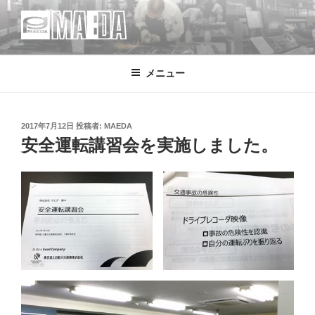
コ
ン
テ
MAEDA
株式会社マエダ 鋼製建具・装飾金物製品・強化ガラス製品・装飾アク
ン
リル製品・サイン の 設計・デザイン・製作・施工
メニュー
ツ
へ
ス
キ
投
2017年7月12日
投稿者:
MAEDA
稿
安全運転講習会を実施しました。
ッ
日:
プ