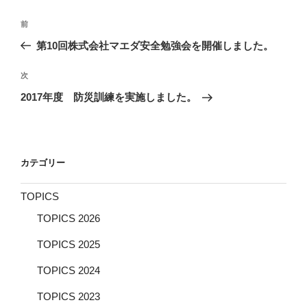
投
前
前
稿
の
第10回株式会社マエダ安全勉強会を開催しました。
ナ
投
ビ
稿
次
次
ゲ
の
2017年度 防災訓練を実施しました。
投
ー
稿
シ
ョ
カテゴリー
ン
TOPICS
TOPICS 2026
TOPICS 2025
TOPICS 2024
TOPICS 2023