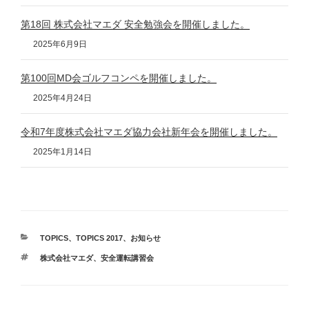
第18回 株式会社マエダ 安全勉強会を開催しました。
2025年6月9日
第100回MD会ゴルフコンペを開催しました。
2025年4月24日
令和7年度株式会社マエダ協力会社新年会を開催しました。
2025年1月14日
カ
TOPICS
、
TOPICS 2017
、
お知らせ
テ
タ
株式会社マエダ
、
安全運転講習会
ゴ
グ
リ
ー