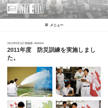
コ
ン
テ
MAEDA
株式会社マエダ 鋼製建具・装飾金物製品・強化ガラス製品・装飾アク
ン
リル製品・サイン の 設計・デザイン・製作・施工
メニュー
ツ
へ
ス
キ
投
2011年9月1日
投稿者:
MAEDA
稿
2011年度 防災訓練を実施しまし
ッ
日:
プ
た。