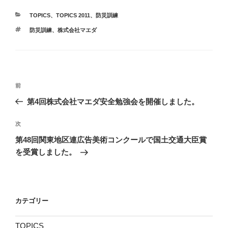
カ
TOPICS
、
TOPICS 2011
、
防災訓練
テ
タ
防災訓練
、
株式会社マエダ
ゴ
グ
リ
ー
投
前
前
稿
の
第4回株式会社マエダ安全勉強会を開催しました。
ナ
投
ビ
稿
次
次
ゲ
の
第48回関東地区連広告美術コンクールで国土交通大臣賞
投
ー
を受賞しました。
稿
シ
ョ
ン
カテゴリー
TOPICS