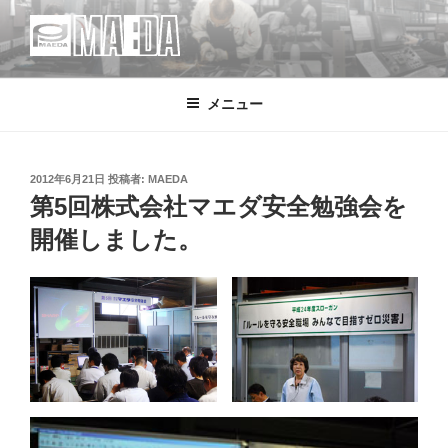
コ
ン
テ
MAEDA
株式会社マエダ 鋼製建具・装飾金物製品・強化ガラス製品・装飾アク
ン
リル製品・サイン の 設計・デザイン・製作・施工
メニュー
ツ
へ
ス
キ
投
2012年6月21日
投稿者:
MAEDA
稿
第5回株式会社マエダ安全勉強会を
ッ
日:
プ
開催しました。