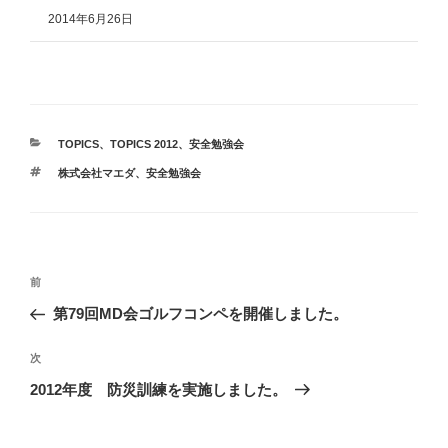
2014年6月26日
カ
TOPICS
、
TOPICS 2012
、
安全勉強会
テ
タ
株式会社マエダ
、
安全勉強会
ゴ
グ
リ
ー
投
前
前
稿
の
第79回MD会ゴルフコンペを開催しました。
ナ
投
ビ
稿
次
次
ゲ
の
2012年度 防災訓練を実施しました。
投
ー
稿
シ